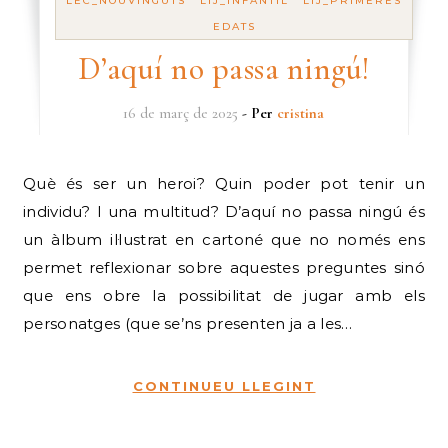
LEC_NOUVINGUTS
LIJ_INFANTIL
LIJ_PRIMERES
EDATS
D’aquí no passa ningú!
16 de març de 2025
- Per
cristina
Què és ser un heroi? Quin poder pot tenir un
individu? I una multitud? D’aquí no passa ningú és
un àlbum il·lustrat en cartoné que no només ens
permet reflexionar sobre aquestes preguntes sinó
que ens obre la possibilitat de jugar amb els
personatges (que se’ns presenten ja a les…
CONTINUEU LLEGINT