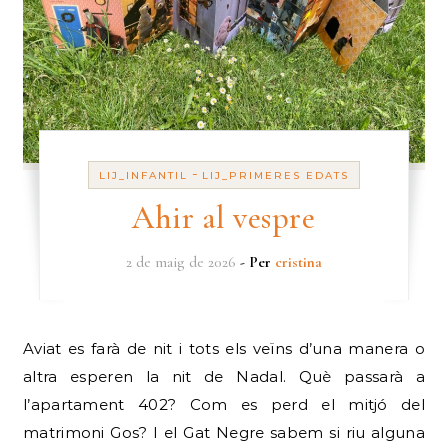
-
LIJ_INFANTIL
LIJ_PRIMERES EDATS
Ahir al vespre
2 de maig de 2026
- Per
cristina
Aviat es farà de nit i tots els veïns d’una manera o
altra esperen la nit de Nadal. Què passarà a
l’apartament 402? Com es perd el mitjó del
matrimoni Gos? I el Gat Negre sabem si riu alguna