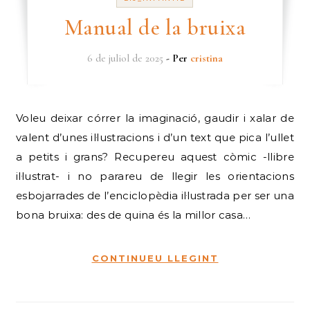
Manual de la bruixa
6 de juliol de 2025
- Per
cristina
Voleu deixar córrer la imaginació, gaudir i xalar de
valent d’unes il·lustracions i d’un text que pica l’ullet
a petits i grans? Recupereu aquest còmic -llibre
il·lustrat- i no parareu de llegir les orientacions
esbojarrades de l’enciclopèdia il·lustrada per ser una
bona bruixa: des de quina és la millor casa…
CONTINUEU LLEGINT