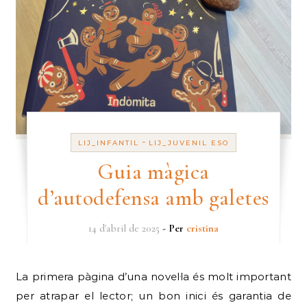
-
LIJ_INFANTIL
LIJ_JUVENIL ESO
Guia màgica
d’autodefensa amb galetes
14 d'abril de 2025
- Per
cristina
La primera pàgina d’una novel·la és molt important
per atrapar el lector; un bon inici és garantia de