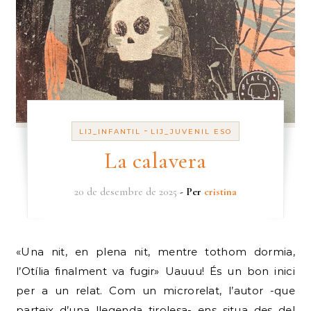
-
LIJ_INFANTIL
LIJ_JUVENIL ESO
La calavera
20 de desembre de 2025
- Per
cristina
«Una nit, en plena nit, mentre tothom dormia,
l’Otília finalment va fugir» Uauuu! És un bon inici
per a un relat. Com un microrelat, l’autor -que
parteix d’una llegenda tirolesa- ens situa des del