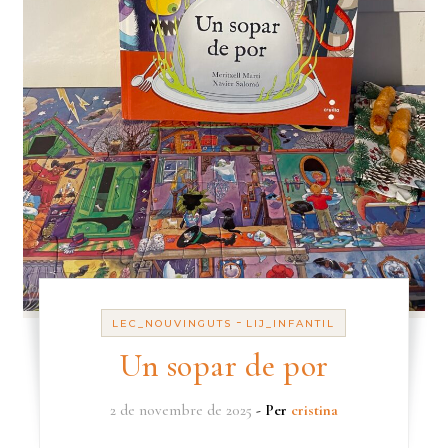
-
LEC_NOUVINGUTS
LIJ_INFANTIL
Un sopar de por
2 de novembre de 2025
- Per
cristina