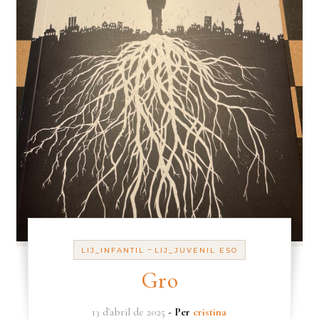
-
LIJ_INFANTIL
LIJ_JUVENIL ESO
Gro
13 d'abril de 2025
- Per
cristina