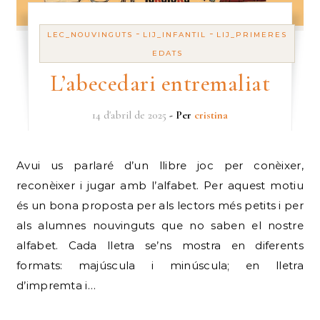
-
-
LEC_NOUVINGUTS
LIJ_INFANTIL
LIJ_PRIMERES
EDATS
L’abecedari entremaliat
14 d'abril de 2025
- Per
cristina
Avui us parlaré d’un llibre joc per conèixer,
reconèixer i jugar amb l’alfabet. Per aquest motiu
és un bona proposta per als lectors més petits i per
als alumnes nouvinguts que no saben el nostre
alfabet. Cada lletra se’ns mostra en diferents
formats: majúscula i minúscula; en lletra
d’impremta i…