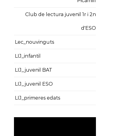
Picamill
Club de lectura juvenil 1r i 2n
d'ESO
Lec_nouvinguts
LIJ_infantil
LIJ_juvenil BAT
LIJ_juvenil ESO
LIJ_primeres edats
Reproductor
de
vídeo