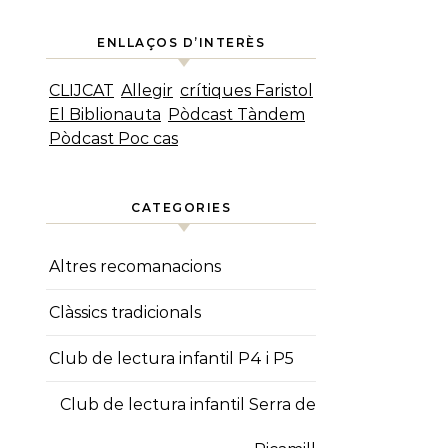
ENLLAÇOS D’INTERÈS
CLIJCAT
Allegir
crítiques Faristol
El Biblionauta
Pòdcast Tàndem
Pòdcast Poc cas
CATEGORIES
Altres recomanacions
Clàssics tradicionals
Club de lectura infantil P4 i P5
Club de lectura infantil Serra de