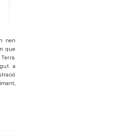
én que
Terra.
ngut a
stració
imant,