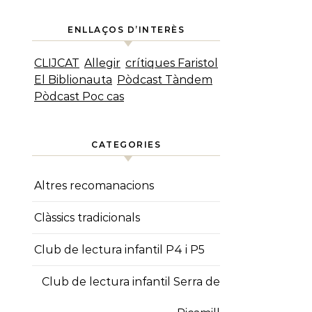
ENLLAÇOS D’INTERÈS
CLIJCAT
Allegir
crítiques Faristol
El Biblionauta
Pòdcast Tàndem
Pòdcast Poc cas
CATEGORIES
Altres recomanacions
Clàssics tradicionals
Club de lectura infantil P4 i P5
Club de lectura infantil Serra de