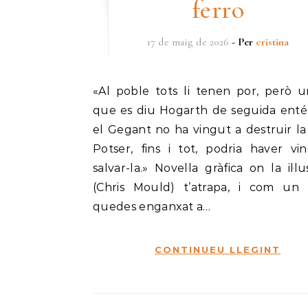
ferro
17 de maig de 2026
- Per
cristina
«Al poble tots li tenen por, però un nen
que es diu Hogarth de seguida ent
el Gegant no ha vingut a destruir la 
Potser, fins i tot, podria haver vi
salvar-la.» Novel·la gràfica on la il·lu
(Chris Mould) t’atrapa, i com un 
quedes enganxat a…
CONTINUEU LLEGINT