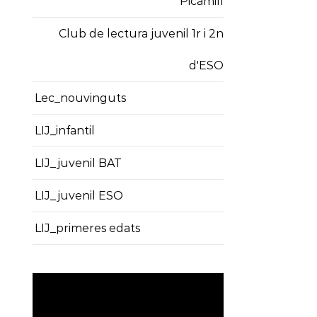
Picamill
Club de lectura juvenil 1r i 2n
d'ESO
Lec_nouvinguts
LIJ_infantil
LIJ_juvenil BAT
LIJ_juvenil ESO
LIJ_primeres edats
Reproductor
de
vídeo