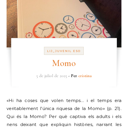
LIJ_JUVENIL ESO
Momo
5 de juliol de 2025
- Per
cristina
«Hi ha coses que volen temps… i el temps era
veritablement l’única riquesa de la Momo» (p. 21).
Qui és la Momo? Per què captiva els adults i els
nens deixant que expliquin històries, narrant les