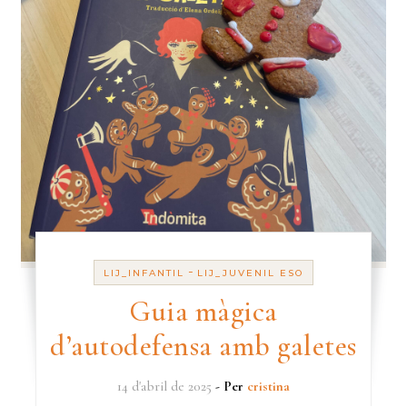
-
LIJ_INFANTIL
LIJ_JUVENIL ESO
Guia màgica
d’autodefensa amb galetes
14 d'abril de 2025
- Per
cristina