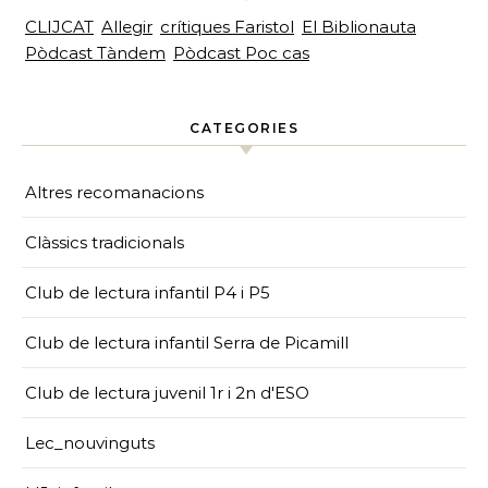
CLIJCAT
Allegir
crítiques Faristol
El Biblionauta
Pòdcast Tàndem
Pòdcast Poc cas
CATEGORIES
Altres recomanacions
Clàssics tradicionals
Club de lectura infantil P4 i P5
Club de lectura infantil Serra de Picamill
Club de lectura juvenil 1r i 2n d'ESO
Lec_nouvinguts