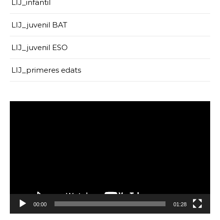
LIJ_infantil
LIJ_juvenil BAT
LIJ_juvenil ESO
LIJ_primeres edats
Reproductor
de
vídeo
00:00
01:28