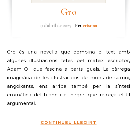
Gro
13 d'abril de 2025
- Per
cristina
Gro és una novel·la que combina el text amb
algunes il·lustracions fetes pel mateix escriptor,
Adam O., que fascina a parts iguals. La càrrega
imaginària de les il·lustracions de mons de somni,
angoixants, ens arriba també per la síntesi
cromàtica del blanc i el negre, que reforça el fil
argumental…
CONTINUEU LLEGINT