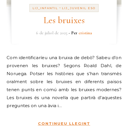
-
LIJ_INFANTIL
LIJ_JUVENIL ESO
Les bruixes
6 de juliol de 2025
- Per
cristina
Com identificaríeu una bruixa de debò? Sabeu d’on
provenen les bruixes? Segons Roald Dahl, de
Noruega. Potser les històries que s’han transmès
oralment sobre les bruixes en diferents països
tenen punts en comú amb les bruixes modernes?
Les bruixes és una novel·la que partirà d’aquestes
preguntes on una àvia i…
CONTINUEU LLEGINT