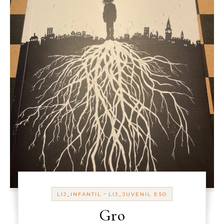
-
LIJ_INFANTIL
LIJ_JUVENIL ESO
Gro