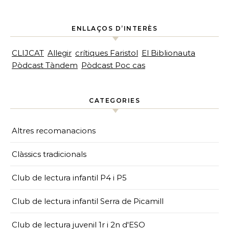
ENLLAÇOS D’INTERÈS
CLIJCAT
Allegir
crítiques Faristol
El Biblionauta
Pòdcast Tàndem
Pòdcast Poc cas
CATEGORIES
Altres recomanacions
Clàssics tradicionals
Club de lectura infantil P4 i P5
Club de lectura infantil Serra de Picamill
Club de lectura juvenil 1r i 2n d'ESO