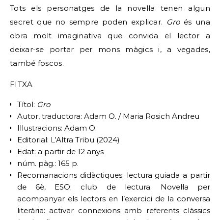
Tots els personatges de la novel·la tenen algun
secret que no sempre poden explicar.
Gro
és una
obra molt imaginativa que convida el lector a
deixar-se portar per mons màgics i, a vegades,
també foscos.
FITXA
Títol:
Gro
Autor, traductora: Adam O. / Maria Rosich Andreu
Il·lustracions: Adam O.
Editorial: L’Altra Tribu (2024)
Edat: a partir de 12 anys
núm. pàg.: 165 p.
Recomanacions didàctiques: lectura guiada a partir
de 6è, ESO; club de lectura. Novel·la per
acompanyar els lectors en l’exercici de la conversa
literària: activar connexions amb referents clàssics