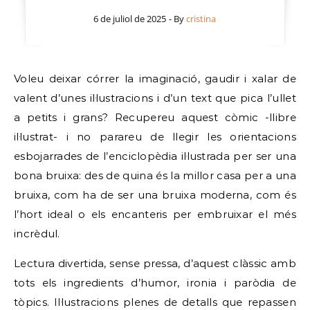
6 de juliol de 2025
- By
cristina
Voleu deixar córrer la imaginació, gaudir i xalar de
valent d’unes il·lustracions i d’un text que pica l’ullet
a petits i grans? Recupereu aquest còmic -llibre
il·lustrat- i no parareu de llegir les orientacions
esbojarrades de l’enciclopèdia il·lustrada per ser una
bona bruixa: des de quina és la millor casa per a una
bruixa, com ha de ser una bruixa moderna, com és
l’hort ideal o els encanteris per embruixar el més
incrèdul.
Lectura divertida, sense pressa, d’aquest clàssic amb
tots els ingredients d’humor, ironia i paròdia de
tòpics. Il·lustracions plenes de detalls que repassen