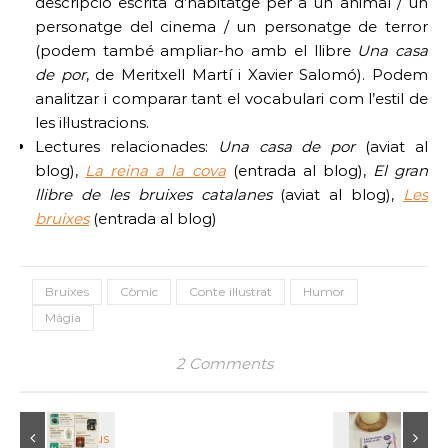
descripció escrita d’habitatge per a un animal / un
personatge del cinema / un personatge de terror
(podem també ampliar-ho amb el llibre
Una casa
de por
, de Meritxell Martí i Xavier Salomó). Podem
analitzar i comparar tant el vocabulari com l’estil de
les il·lustracions.
Lectures relacionades:
Una casa de por
(aviat al
blog),
La reina a la cova
(entrada al blog),
El gran
llibre de les bruixes
catalanes
(aviat al blog),
Les
bruixes
(entrada al blog)
Bruixes
Còmic
Conte il·lustrat
Humor
Màgia
2 Comments