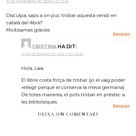
30 DE NOVEMBRE DE 2025 A LES 12:54
Disculpa, saps a on puc trobar aquesta versió en
català del llibre?
Moltíssimes gràcies
Respon
CRISTINA
HA DIT:
14 DE DESEMBRE DE 2025 A LES 20:37
Hola, Laia
El llibre costa força de trobar (jo el vaig poder
rellegir perquè el conserva la meva germana).
De totes maneres, el pots trobar en préstec a
les biblioteques.
Respon
DEIXA UN COMENTARI