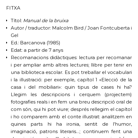
FITXA
Títol:
Manual de la bruixa
Autor / traductor: Malcolm Bird / Joan Fontcuberta i
Gel
Ed.: Barcanova (1985)
Edat: a partir de 7 anys
Recomanacions didàctiques: lectura per recomanar
i per ampliar amb altres lectures; llibre per tenir en
una biblioteca escolar. Es pot treballar el vocabulari
i la il·lustració: per exemple, capítol 1 «Elecció de la
casa i del mobiliari»: quin tipus de cases hi ha?
Llegim les descripcions i cerquem (projectem)
fotografies reals i en fem una breu descripció oral de
com són, qui hi pot viure; després rellegim el capítol
i ho comparem amb el conte il·lustrat: analitzem en
quines parts hi ha ironia, sentit de l’humor,
imaginació, patrons literaris…; continuem fent una