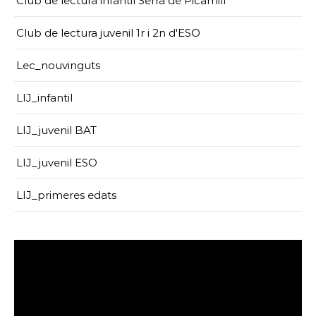
Club de lectura infantil Serra de Picamill
Club de lectura juvenil 1r i 2n d'ESO
Lec_nouvinguts
LIJ_infantil
LIJ_juvenil BAT
LIJ_juvenil ESO
LIJ_primeres edats
Reproductor
de
vídeo