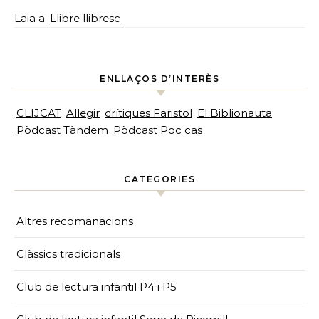
Laia
a
Llibre llibresc
ENLLAÇOS D’INTERÈS
CLIJCAT
Allegir
crítiques Faristol
El Biblionauta
Pòdcast Tàndem
Pòdcast Poc cas
CATEGORIES
Altres recomanacions
Clàssics tradicionals
Club de lectura infantil P4 i P5