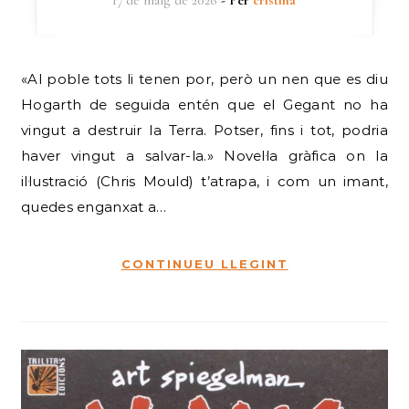
17 de maig de 2026
- Per
cristina
«Al poble tots li tenen por, però un nen que es diu
Hogarth de seguida entén que el Gegant no ha
vingut a destruir la Terra. Potser, fins i tot, podria
haver vingut a salvar-la.» Novel·la gràfica on la
il·lustració (Chris Mould) t’atrapa, i com un imant,
quedes enganxat a…
CONTINUEU LLEGINT