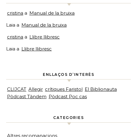
cristina
a
Manual de la bruixa
Laia
a
Manual de la bruixa
cristina
a
Llibre llibresc
Laia
a
Llibre llibresc
ENLLAÇOS D’INTERÈS
CLIJCAT
Allegir
crítiques Faristol
El Biblionauta
Pòdcast Tàndem
Pòdcast Poc cas
CATEGORIES
Altres recomanacions