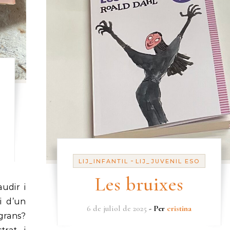
-
LIJ_INFANTIL
LIJ_JUVENIL ESO
Les bruixes
 i d’un
6 de juliol de 2025
- Per
cristina
grans?