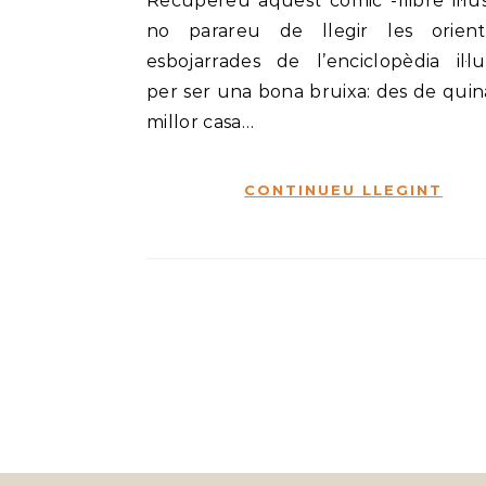
Recupereu aquest còmic -llibre il·lus
no parareu de llegir les orient
esbojarrades de l’enciclopèdia il·lu
per ser una bona bruixa: des de quina
millor casa…
CONTINUEU LLEGINT