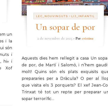
-
LEC_NOUVINGUTS
LIJ_INFANTIL
Un sopar de por
2 de novembre de 2025
- Per
cristina
s i la
ui són
nuts i
Aquests dies hem rellegit a casa Un sopar
, hi» i
de por, de Martí i Salomó, i n’hem gaudi
e Xof
molt! Quins són els plats exquisits qu
prepararies per a Dràcula? O per al llo
que visita els 3 porquets? El xef Jean-Co
Trinxat té tot un repte per preparar u
sopar terrorífic…