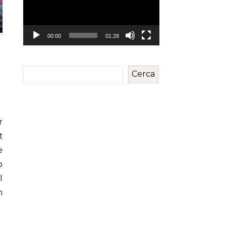
00:00
01:28
Cerca
t
e
p
l
n