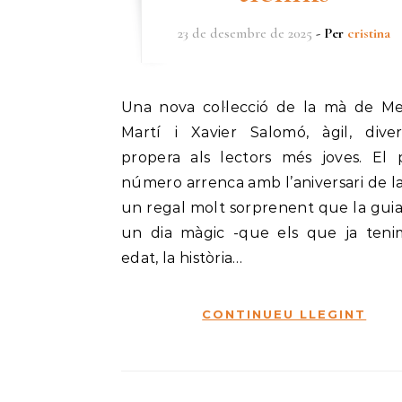
23 de desembre de 2025
- Per
cristina
Una nova col·lecció de la mà de Meritxell
Martí i Xavier Salomó, àgil, diver
propera als lectors més joves. El 
número arrenca amb l’aniversari de la
un regal molt sorprenent que la guia
un dia màgic -que els que ja ten
edat, la història…
CONTINUEU LLEGINT