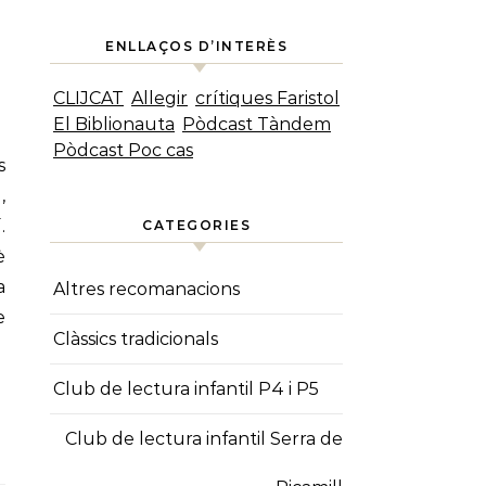
ENLLAÇOS D’INTERÈS
CLIJCAT
Allegir
crítiques Faristol
El Biblionauta
Pòdcast Tàndem
Pòdcast Poc cas
,
.
CATEGORIES
è
a
Altres recomanacions
e
Clàssics tradicionals
Club de lectura infantil P4 i P5
Club de lectura infantil Serra de