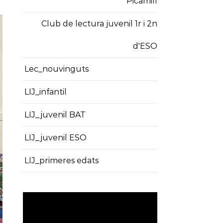
Picamill
Club de lectura juvenil 1r i 2n
d'ESO
Lec_nouvinguts
LIJ_infantil
LIJ_juvenil BAT
LIJ_juvenil ESO
LIJ_primeres edats
Reproductor
de
vídeo