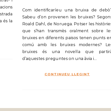
trat- i
acions
Com identificaríeu una bruixa de debò?
strada
Sabeu d’on provenen les bruixes? Segon
 és la
Roald Dahl, de Noruega. Potser les històrie
que s’han transmès oralment sobre le
bruixes en diferents països tenen punts e
comú amb les bruixes modernes? Le
bruixes és una novel·la que partir
d’aquestes preguntes on una àvia i…
CONTINUEU LLEGINT