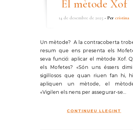
El mètode Xof
14 de desembre de 2025
- Per
cristina
Un mètode? A la contracoberta trobem un
resum que ens presenta els Mofete
seva funció: aplicar el mètode Xof. Q
els Mofetes? «Són uns éssers dimi
sigil·losos que quan riuen fan hi, hi
apliquen un mètode, el mètod
«Vigilen els nens per assegurar-se…
CONTINUEU LLEGINT