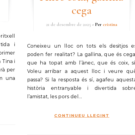
cega
21 de desembre de 2025
- Per
cristina
tida i
Coneixeu un lloc on tots els desitjos es
primer
poden fer realitat? La gallina, que és cega
 Tina i
que ha topat amb l’ànec, que és coix, sí
rà per
Voleu arribar a aquest lloc i veure qu
im una
passa? Si la resposta és sí, agafeu aquest
història entranyable i divertida sobr
l’amistat, les pors del…
CONTINUEU LLEGINT