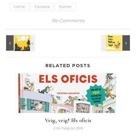
Còmic
Fantasia
Humor
No Comments
RELATED POSTS
Veig, veig! Els oficis
2 de maig de 2026