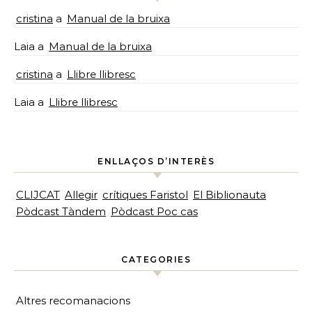
cristina
a
Manual de la bruixa
Laia
a
Manual de la bruixa
cristina
a
Llibre llibresc
Laia
a
Llibre llibresc
ENLLAÇOS D’INTERÈS
CLIJCAT
Allegir
crítiques Faristol
El Biblionauta
Pòdcast Tàndem
Pòdcast Poc cas
CATEGORIES
Altres recomanacions