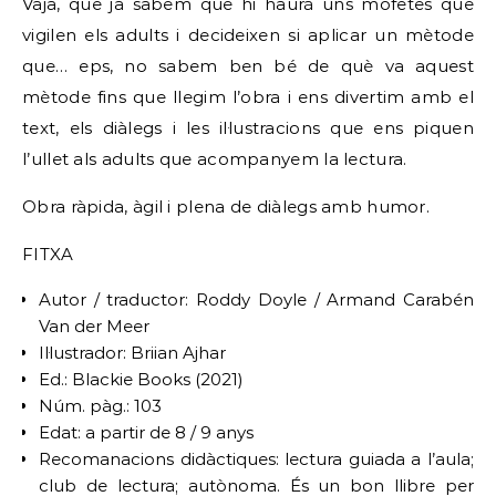
Vaja, que ja sabem que hi haurà uns mofetes que
vigilen els adults i decideixen si aplicar un mètode
que… eps, no sabem ben bé de què va aquest
mètode fins que llegim l’obra i ens divertim amb el
text, els diàlegs i les il·lustracions que ens piquen
l’ullet als adults que acompanyem la lectura.
Obra ràpida, àgil i plena de diàlegs amb humor.
FITXA
Autor / traductor: Roddy Doyle / Armand Carabén
Van der Meer
Il·lustrador: Briian Ajhar
Ed.: Blackie Books (2021)
Núm. pàg.: 103
Edat: a partir de 8 / 9 anys
Recomanacions didàctiques: lectura guiada a l’aula;
club de lectura; autònoma. És un bon llibre per