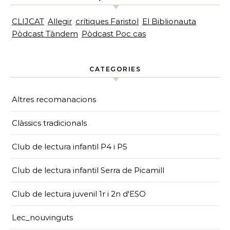
CLIJCAT
Allegir
crítiques Faristol
El Biblionauta
Pòdcast Tàndem
Pòdcast Poc cas
CATEGORIES
Altres recomanacions
Clàssics tradicionals
Club de lectura infantil P4 i P5
Club de lectura infantil Serra de Picamill
Club de lectura juvenil 1r i 2n d'ESO
Lec_nouvinguts