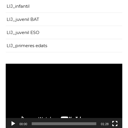
LIJ_infantil
LIJ_juvenil BAT
LIJ_juvenil ESO
LIJ_primeres edats
Reproductor
de
vídeo
00:00
01:28