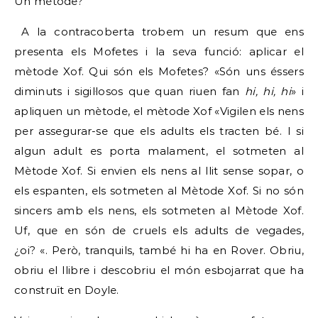
Un mètode?
A la contracoberta trobem un resum que ens
presenta els Mofetes i la seva funció: aplicar el
mètode Xof. Qui són els Mofetes? «Són uns éssers
diminuts i sigil·losos que quan riuen fan
hi, hi, hi
» i
apliquen un mètode, el mètode Xof «Vigilen els nens
per assegurar-se que els adults els tracten bé. I si
algun adult es porta malament, el sotmeten al
Mètode Xof. Si envien els nens al llit sense sopar, o
els espanten, els sotmeten al Mètode Xof. Si no són
sincers amb els nens, els sotmeten al Mètode Xof.
Uf, que en són de cruels els adults de vegades,
¿oi? «. Però, tranquils, també hi ha en Rover. Obriu,
obriu el llibre i descobriu el món esbojarrat que ha
construït en Doyle.