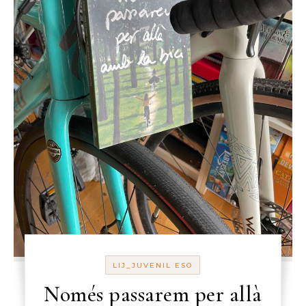
LIJ_JUVENIL ESO
Només passarem per allà