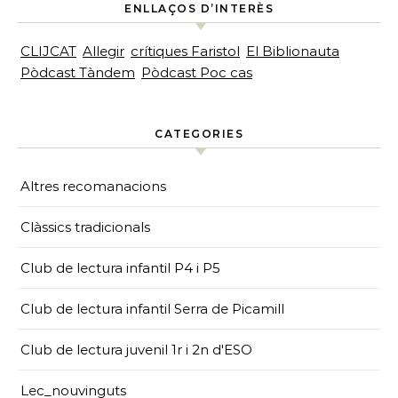
ENLLAÇOS D’INTERÈS
CLIJCAT
Allegir
crítiques Faristol
El Biblionauta
Pòdcast Tàndem
Pòdcast Poc cas
CATEGORIES
Altres recomanacions
Clàssics tradicionals
Club de lectura infantil P4 i P5
Club de lectura infantil Serra de Picamill
Club de lectura juvenil 1r i 2n d'ESO
Lec_nouvinguts