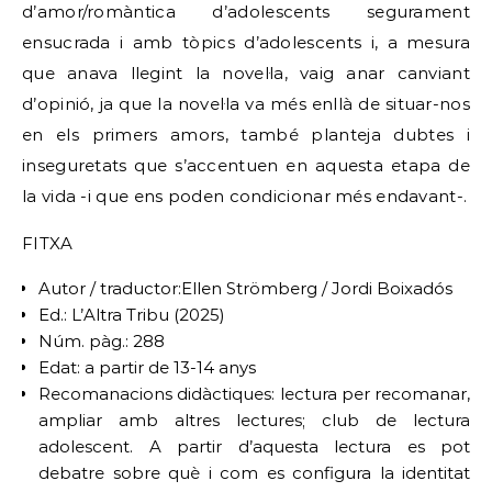
d’amor/romàntica d’adolescents segurament
ensucrada i amb tòpics d’adolescents i, a mesura
que anava llegint la novel·la, vaig anar canviant
d’opinió, ja que la novel·la va més enllà de situar-nos
en els primers amors, també planteja dubtes i
inseguretats que s’accentuen en aquesta etapa de
la vida -i que ens poden condicionar més endavant-.
FITXA
Autor / traductor:Ellen Strömberg / Jordi Boixadós
Ed.: L’Altra Tribu (2025)
Núm. pàg.: 288
Edat: a partir de 13-14 anys
Recomanacions didàctiques: lectura per recomanar,
ampliar amb altres lectures; club de lectura
adolescent. A partir d’aquesta lectura es pot
debatre sobre què i com es configura la identitat