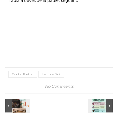
l’aula a través de la padlet següent:
Conte il·lustrat
Lectura fàcil
No Comments