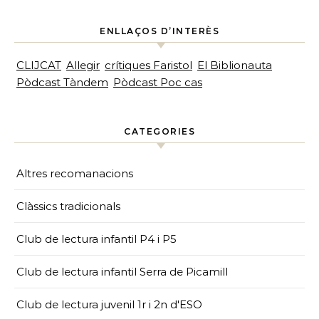
ENLLAÇOS D’INTERÈS
CLIJCAT
Allegir
crítiques Faristol
El Biblionauta
Pòdcast Tàndem
Pòdcast Poc cas
CATEGORIES
Altres recomanacions
Clàssics tradicionals
Club de lectura infantil P4 i P5
Club de lectura infantil Serra de Picamill
Club de lectura juvenil 1r i 2n d'ESO