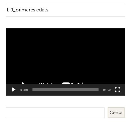
LIJ_primeres edats
Reproductor
de
vídeo
00:00
01:28
Cerca