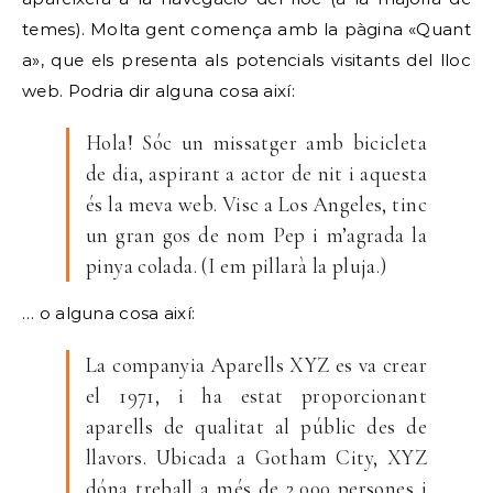
temes). Molta gent comença amb la pàgina «Quant
a», que els presenta als potencials visitants del lloc
web. Podria dir alguna cosa així:
Hola! Sóc un missatger amb bicicleta
de dia, aspirant a actor de nit i aquesta
és la meva web. Visc a Los Angeles, tinc
un gran gos de nom Pep i m’agrada la
pinya colada. (I em pillarà la pluja.)
… o alguna cosa així:
La companyia Aparells XYZ es va crear
el 1971, i ha estat proporcionant
aparells de qualitat al públic des de
llavors. Ubicada a Gotham City, XYZ
dóna treball a més de 2.000 persones i