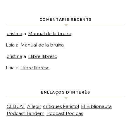
COMENTARIS RECENTS
cristina
a
Manual de la bruixa
Laia
a
Manual de la bruixa
cristina
a
Llibre llibresc
Laia
a
Llibre llibresc
ENLLAÇOS D’INTERÈS
CLIJCAT
Allegir
crítiques Faristol
El Biblionauta
Pòdcast Tàndem
Pòdcast Poc cas