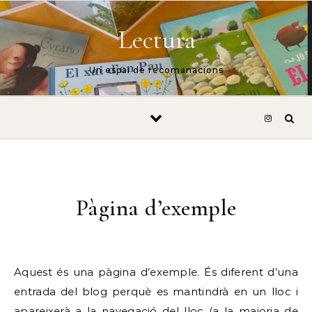
Vés al contingut
Lectura
Un espai de recomanacions
Pàgina d’exemple
Aquest és una pàgina d’exemple. És diferent d’una
entrada del blog perquè es mantindrà en un lloc i
apareixerà a la navegació del lloc (a la majoria de